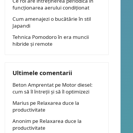
Ce rol are întreținerea periodică în
funcționarea aerului condiționat
Cum amenajezi o bucătărie în stil
Japandi
Tehnica Pomodoro în era muncii
hibride și remote
Ultimele comentarii
Beton Amprentat
pe
Motor diesel:
cum să îl întreții și să îl optimizezi
Marius
pe
Relaxarea duce la
productivitate
Anonim
pe
Relaxarea duce la
productivitate