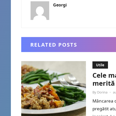
Georgi
RELATED POSTS
Utile
Cele ma
merită 
By
Dorina
•
a
Mâncarea de
pregătit atu