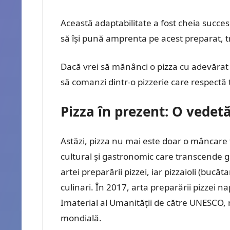
Această adaptabilitate a fost cheia succesu
să își pună amprenta pe acest preparat, t
Dacă vrei să mănânci o pizza cu adevărat b
să comanzi dintr-o pizzerie care respectă t
Pizza în prezent: O vedet
Astăzi, pizza nu mai este doar o mâncare 
cultural și gastronomic care transcende gr
artei preparării pizzei, iar pizzaioli (bucăt
culinari. În 2017, arta preparării pizzei n
Imaterial al Umanității de către UNESCO, 
mondială.