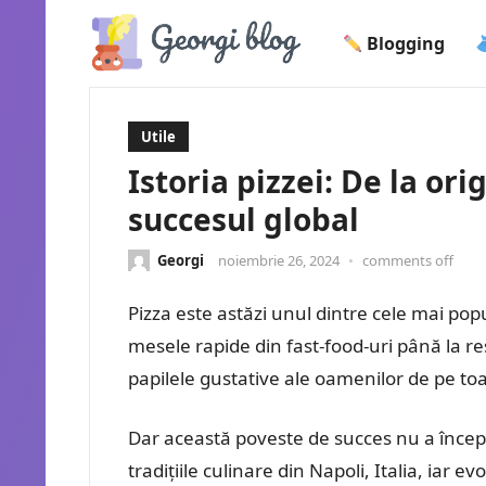
Blogging
Utile
Istoria pizzei: De la ori
succesul global
Georgi
noiembrie 26, 2024
•
comments off
Pizza este astăzi unul dintre cele mai pop
mesele rapide din fast-food-uri până la re
papilele gustative ale oamenilor de pe to
Dar această poveste de succes nu a început
tradițiile culinare din Napoli, Italia, iar e