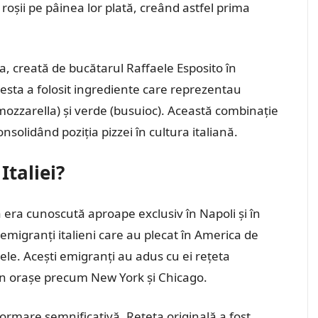
șii pe pâinea lor plată, creând astfel prima
a, creată de bucătarul Raffaele Esposito în
esta a folosit ingrediente care reprezentau
b (mozzarella) și verde (busuioc). Această combinație
onsolidând poziția pizzei în cultura italiană.
Italiei?
a era cunoscută aproape exclusiv în Napoli și în
 emigranți italieni care au plecat în America de
ele. Acești emigranți au adus cu ei rețeta
i în orașe precum New York și Chicago.
formare semnificativă. Rețeta originală a fost