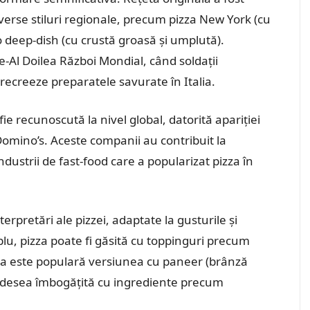
iverse stiluri regionale, precum pizza New York (cu
go deep-dish (cu crustă groasă și umplută).
e-Al Doilea Război Mondial, când soldații
recreeze preparatele savurate în Italia.
ie recunoscută la nivel global, datorită apariției
 Domino’s. Aceste companii au contribuit la
ndustrii de fast-food care a popularizat pizza în
erpretări ale pizzei, adaptate la gusturile și
lu, pizza poate fi găsită cu toppinguri precum
dia este populară versiunea cu paneer (brânză
e adesea îmbogățită cu ingrediente precum