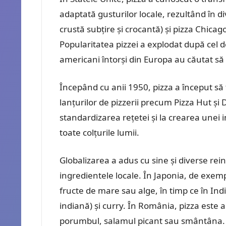
adaptată gusturilor locale, rezultând în d
crustă subțire și crocantă) și pizza Chica
Popularitatea pizzei a explodat după cel d
americani întorși din Europa au căutat să 
Începând cu anii 1950, pizza a început să f
lanțurilor de pizzerii precum Pizza Hut și
standardizarea rețetei și la crearea unei i
toate colțurile lumii.
Globalizarea a adus cu sine și diverse reint
ingredientele locale. În Japonia, de exemp
fructe de mare sau alge, în timp ce în In
indiană) și curry. În România, pizza est
porumbul, salamul picant sau smântâna.