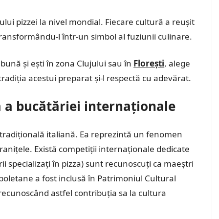
lui pizzei la nivel mondial. Fiecare cultură a reușit
ransformându-l într-un simbol al fuziunii culinare.
ună și ești în zona Clujului sau în
Florești
, alege
radiția acestui preparat și-l respectă cu adevărat.
ă a bucătăriei internaționale
tradițională italiană. Ea reprezintă un fenomen
anițele. Există competiții internaționale dedicate
arii specializați în pizza) sunt recunoscuți ca maeștri
apoletane a fost inclusă în Patrimoniul Cultural
recunoscând astfel contribuția sa la cultura