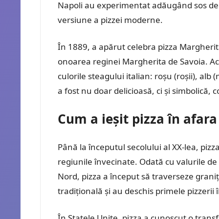
Napoli au experimentat adăugând sos de ro
versiune a pizzei moderne.
În 1889, a apărut celebra pizza Margherit
onoarea reginei Margherita de Savoia. Ac
culorile steagului italian: roșu (roșii), al
a fost nu doar delicioasă, ci și simbolică, c
Cum a ieșit pizza în afara 
Până la începutul secolului al XX-lea, pizz
regiunile învecinate. Odată cu valurile de
Nord, pizza a început să traverseze graniț
tradițională și au deschis primele pizzeri
În Statele Unite, pizza a cunoscut o trans