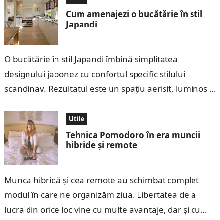
Cum amenajezi o bucătărie în stil
Japandi
O bucătărie în stil Japandi îmbină simplitatea
designului japonez cu confortul specific stilului
scandinav. Rezultatul este un spațiu aerisit, luminos și
foarte practic, în care fiecare obiect are…
Utile
Tehnica Pomodoro în era muncii
hibride și remote
Munca hibridă și cea remote au schimbat complet
modul în care ne organizăm ziua. Libertatea de a
lucra din orice loc vine cu multe avantaje, dar și cu…