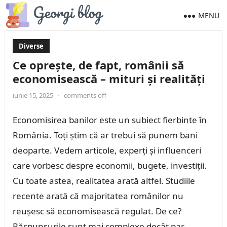
MENU
Diverse
Ce oprește, de fapt, românii să
economisească – mituri și realități
iunie 15, 2025
•
comments off
Economisirea banilor este un subiect fierbinte în
România. Toți știm că ar trebui să punem bani
deoparte. Vedem articole, experți și influenceri
care vorbesc despre economii, bugete, investiții.
Cu toate astea, realitatea arată altfel. Studiile
recente arată că majoritatea românilor nu
reușesc să economisească regulat. De ce?
Răspunsurile sunt mai complexe decât par.