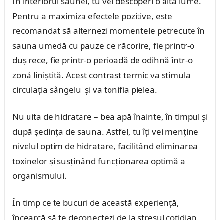
În interiorul saunei, tu vei descoperi o altă lume.
Pentru a maximiza efectele pozitive, este
recomandat să alternezi momentele petrecute în
sauna umedă cu pauze de răcorire, fie printr-o
duș rece, fie printr-o perioadă de odihnă într-o
zonă liniștită. Acest contrast termic va stimula
circulația sângelui și va tonifia pielea.
Nu uita de hidratare – bea apă înainte, în timpul și
după ședința de sauna. Astfel, tu îți vei menține
nivelul optim de hidratare, facilitând eliminarea
toxinelor și susținând funcționarea optimă a
organismului.
În timp ce te bucuri de această experiență,
încearcă să te deconectezi de la stresul cotidian.