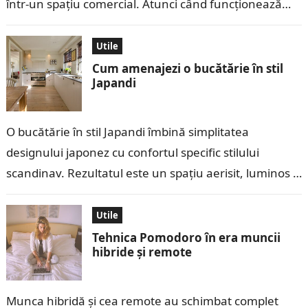
într-un spațiu comercial. Atunci când funcționează
corect, răcește rapid…
Utile
Cum amenajezi o bucătărie în stil
Japandi
O bucătărie în stil Japandi îmbină simplitatea
designului japonez cu confortul specific stilului
scandinav. Rezultatul este un spațiu aerisit, luminos și
foarte practic, în care fiecare obiect are…
Utile
Tehnica Pomodoro în era muncii
hibride și remote
Munca hibridă și cea remote au schimbat complet