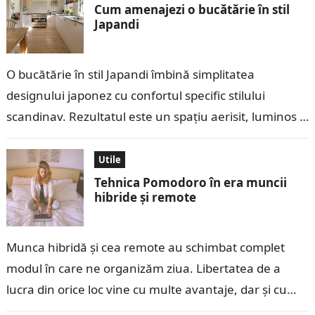
Cum amenajezi o bucătărie în stil
Japandi
O bucătărie în stil Japandi îmbină simplitatea
designului japonez cu confortul specific stilului
scandinav. Rezultatul este un spațiu aerisit, luminos și
foarte practic, în care fiecare obiect are…
Utile
Tehnica Pomodoro în era muncii
hibride și remote
Munca hibridă și cea remote au schimbat complet
modul în care ne organizăm ziua. Libertatea de a
lucra din orice loc vine cu multe avantaje, dar și cu…