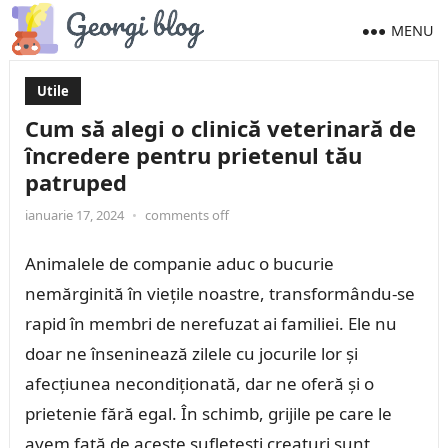
MENU
Utile
Cum să alegi o clinică veterinară de
încredere pentru prietenul tău
patruped
ianuarie 17, 2024
•
comments off
Animalele de companie aduc o bucurie
nemărginită în viețile noastre, transformându-se
rapid în membri de nerefuzat ai familiei. Ele nu
doar ne înseninează zilele cu jocurile lor și
afecțiunea necondiționată, dar ne oferă și o
prietenie fără egal. În schimb, grijile pe care le
avem față de aceste sufletești creaturi sunt