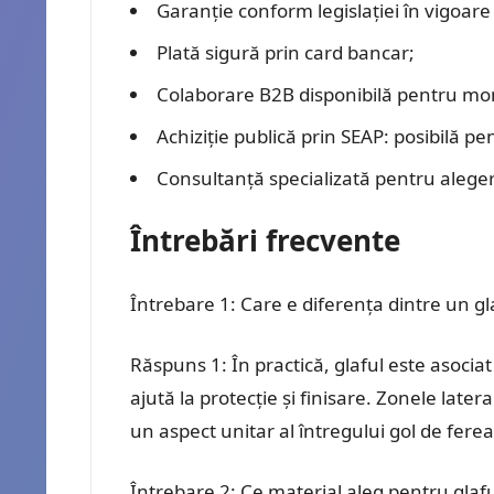
Garanție conform legislației în vigoare ș
Plată sigură prin card bancar;
Colaborare B2B disponibilă pentru monta
Achiziție publică prin SEAP: posibilă pent
Consultanță specializată pentru aleger
Întrebări frecvente
Întrebare 1: Care e diferența dintre un gl
Răspuns 1: În practică, glaful este asociat
ajută la protecție și finisare. Zonele latera
un aspect unitar al întregului gol de ferea
Întrebare 2: Ce material aleg pentru glaf