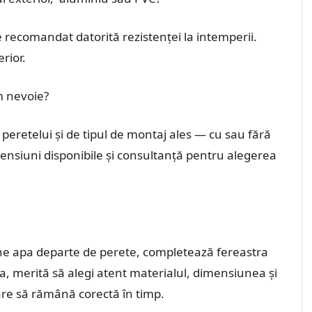
 recomandat datorită rezistenței la intemperii.
erior.
m nevoie?
eretelui și de tipul de montaj ales — cu sau fără
nsiuni disponibile și consultanță pentru alegerea
 ține apa departe de perete, completează fereastra
ea, merită să alegi atent materialul, dimensiunea și
care să rămână corectă în timp.