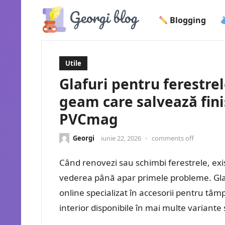
Blogging
Utile
Glafuri pentru ferestre
geam care salvează fini
PVCmag
Georgi
iunie 22, 2026
•
comments off
Când renovezi sau schimbi ferestrele, exis
vederea până apar primele probleme. Gla
online specializat în accesorii pentru tâmp
interior disponibile în mai multe variante 