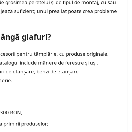
de grosimea peretelui și de tipul de montaj, cu sau
ejează suficient; unul prea lat poate crea probleme
ângă glafuri?
esorii pentru tâmplărie, cu produse originale,
catalogul include mânere de ferestre și uși,
uri de etanșare, benzi de etanșare
nerie.
e 300 RON;
a primirii produselor;