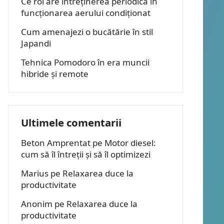
Ce rol are întreținerea periodică în
funcționarea aerului condiționat
Cum amenajezi o bucătărie în stil
Japandi
Tehnica Pomodoro în era muncii
hibride și remote
Ultimele comentarii
Beton Amprentat
pe
Motor diesel:
cum să îl întreții și să îl optimizezi
Marius
pe
Relaxarea duce la
productivitate
Anonim
pe
Relaxarea duce la
productivitate