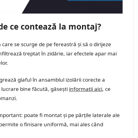
 de ce contează la montaj?
a care se scurge de pe fereastră și să o dirijeze
iltrează treptat în zidărie, iar efectele apar mai
lor.
grează glaful în ansamblul izolării corecte a
 o lucrare bine făcută, găsești
informatii aici
, ce
comanzi.
mportant: poate fi montat și pe părțile laterale ale
 permite o finisare uniformă, mai ales când