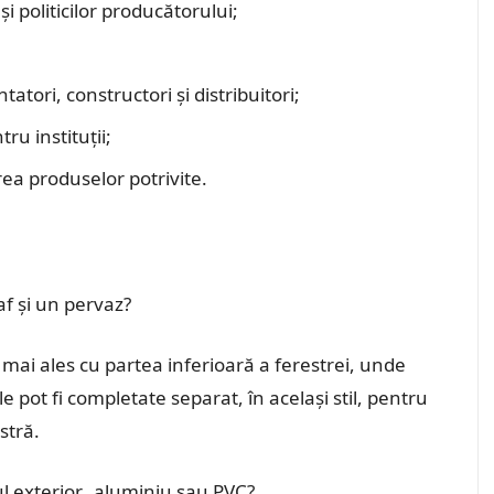
i politicilor producătorului;
tori, constructori și distribuitori;
ru instituții;
ea produselor potrivite.
af și un pervaz?
 mai ales cu partea inferioară a ferestrei, unde
le pot fi completate separat, în același stil, pentru
stră.
ul exterior, aluminiu sau PVC?