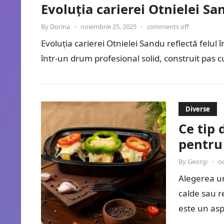
Evoluția carierei Otnielei Sa
By
Dorina
•
noiembrie 25, 2025
•
comments off
Evoluția carierei Otnielei Sandu reflectă fel
într-un drum profesional solid, construit pas 
Diverse
Ce tip 
pentru 
By
Georgi
•
o
Alegerea un
calde sau r
este un asp