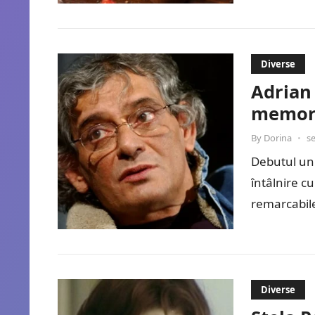
Diverse
Adrian 
memor
By
Dorina
•
s
Debutul un
întâlnire c
remarcabile
debutul…
Diverse