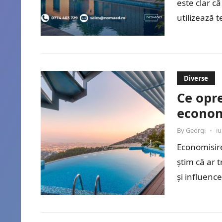
este clar c
utilizează 
înaltă calit
Diverse
Ce opre
economi
By
Georgi
•
iu
Economisire
știm că ar 
și influenc