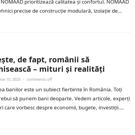
ă NOMAAD prioritizează calitatea și confortul. NOMAAD
tehnici precise de construcție modulară, izolație de
ate și…
ște, de fapt, românii să
sească – mituri și realități
nie 15, 2025
•
comments off
a banilor este un subiect fierbinte în România. Toți
trebui să punem bani deoparte. Vedem articole, experți
eri care vorbesc despre economii, bugete, investiții….