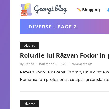
Blogging
DIVERSE - PAGE 2
Diverse
Rolurile lui Răzvan Fodor în 
By
Dorina
•
noiembrie 28, 2025
•
comments off
Răzvan Fodor a devenit, în timp, unul dintre c
România, un profesionist cu apariții constante 
Diverse