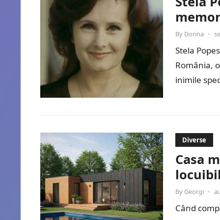
Stela P
memor
By
Dorina
•
s
Stela Popes
România, o 
inimile spec
Diverse
Casa m
locuibi
By
Georgi
•
a
Când compa