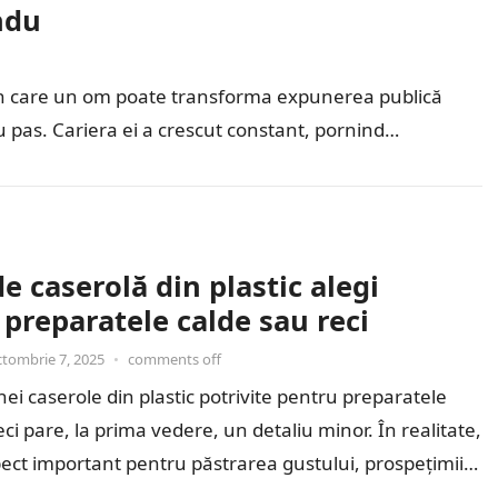
ndu
ul în care un om poate transforma expunerea publică
cu pas. Cariera ei a crescut constant, pornind…
de caserolă din plastic alegi
preparatele calde sau reci
ctombrie 7, 2025
•
comments off
ei caserole din plastic potrivite pentru preparatele
eci pare, la prima vedere, un detaliu minor. În realitate,
ect important pentru păstrarea gustului, prospețimii…