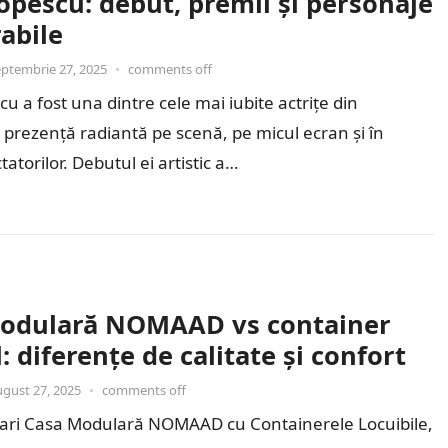
opescu: debut, premii și personaje
abile
eptembrie 27, 2025
•
comments off
cu a fost una dintre cele mai iubite actrițe din
prezență radiantă pe scenă, pe micul ecran și în
tatorilor. Debutul ei artistic a…
odulară NOMAAD vs container
l: diferențe de calitate și confort
ugust 27, 2025
•
comments off
ri Casa Modulară NOMAAD cu Containerele Locuibile,