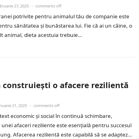
bruarie 27, 2025
•
comments off
anei potrivite pentru animalul tău de companie este
entru sănătatea și bunăstarea lui. Fie că ai un câine, o
alt animal, dieta acestuia trebuie…
construiești o afacere rezilientă
5
nuarie 21, 2025
•
comments off
text economic și social în continuă schimbare,
 unei afaceri reziliente este esențială pentru succesul
ung. Afacerea rezilientă este capabilă să se adapteze