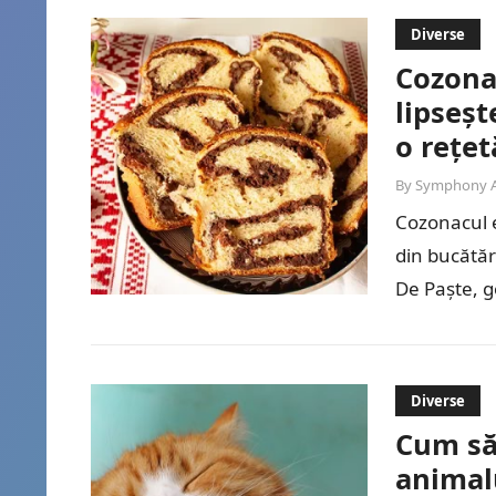
Diverse
Cozona
lipseș
o rețet
By
Symphony 
Cozonacul e
din bucătăr
De Paște, g
pentru…
Diverse
Cum să
animal