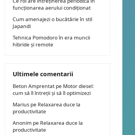
Ce rol are întreținerea periodică în
funcționarea aerului condiționat
Cum amenajezi o bucătărie în stil
Japandi
Tehnica Pomodoro în era muncii
hibride și remote
Ultimele comentarii
Beton Amprentat
pe
Motor diesel:
cum să îl întreții și să îl optimizezi
Marius
pe
Relaxarea duce la
productivitate
Anonim
pe
Relaxarea duce la
productivitate