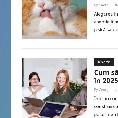
By
Georgi
•
fe
Alegerea hr
esențială p
pisică sau 
Diverse
Cum să 
în 202
By
Georgi
•
ia
Într-un con
construirea
pe termen l