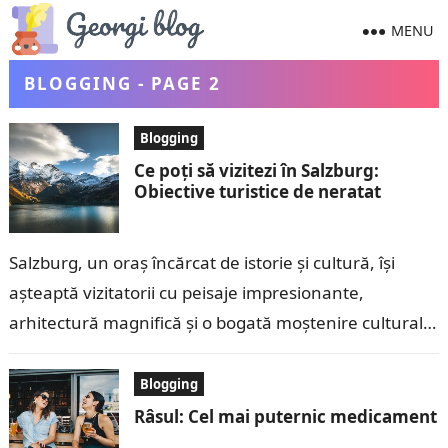
MENU
BLOGGING - PAGE 2
Blogging
Ce poți să vizitezi în Salzburg:
Obiective turistice de neratat
Salzburg, un oraș încărcat de istorie și cultură, își
așteaptă vizitatorii cu peisaje impresionante,
arhitectură magnifică și o bogată moștenire culturală.
Situat în inima Austriei, la poalele Alpilor,…
Blogging
Râsul: Cel mai puternic medicament