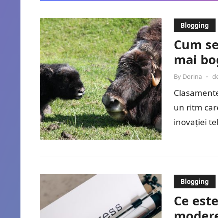
Blogging
Cum se
mai bo
By
Dorina
•
d
Clasamente
un ritm car
inovației t
Blogging
Ce este
moder