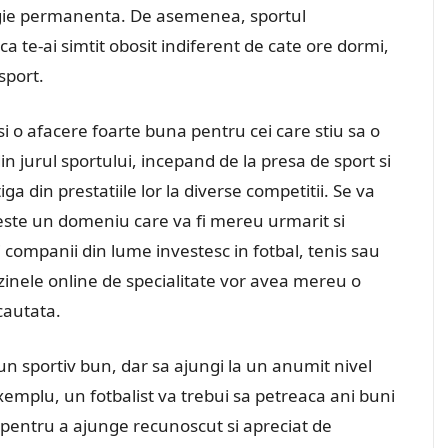
ergie permanenta. De asemenea, sportul
a te-ai simtit obosit indiferent de cate ore dormi,
sport.
i o afacere foarte buna pentru cei care stiu sa o
in jurul sportului, incepand de la presa de sport si
a din prestatiile lor la diverse competitii. Se va
 este un domeniu care va fi mereu urmarit si
i companii din lume investesc in fotbal, tenis sau
zinele online de specialitate vor avea mereu o
cautata.
 un sportiv bun, dar sa ajungi la un anumit nivel
emplu, un fotbalist va trebui sa petreaca ani buni
a pentru a ajunge recunoscut si apreciat de