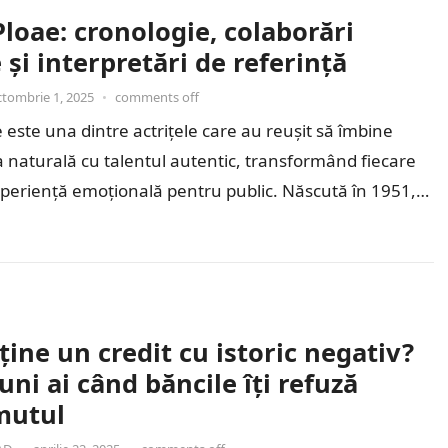
loae: cronologie, colaborări
 și interpretări de referință
ctombrie 1, 2025
•
comments off
 este una dintre actrițele care au reușit să îmbine
naturală cu talentul autentic, transformând fiecare
experiență emoțională pentru public. Născută în 1951,
ține un credit cu istoric negativ?
uni ai când băncile îți refuză
mutul