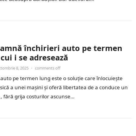
eamnă închirieri auto pe termen
 cui i se adresează
ctombrie 8, 2025
•
comments off
 auto pe termen lung este o soluție care înlocuiește
lasică a unei mașini și oferă libertatea de a conduce un
, fără grija costurilor ascunse…