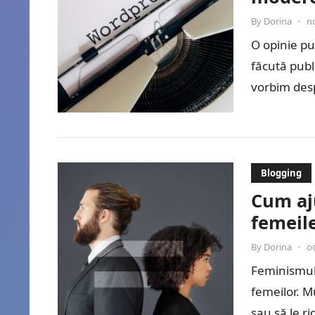
By
Dorina
•
n
O opinie pu
făcută publ
vorbim desp
Blogging
Cum aj
femeil
By
Dorina
•
o
Feminismul 
femeilor. M
sau să le r