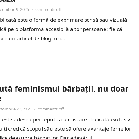
oiembrie 9, 2025
•
comments off
blicată este o formă de exprimare scrisă sau vizuală,
ică pe o platformă accesibilă altor persoane: fie că
re un articol de blog, un…
ută feminismul bărbații, nu doar
e
ctombrie 27, 2025
•
comments off
este adesea perceput ca o mișcare dedicată exclusiv
ulți cred că scopul său este să ofere avantaje femeilor
idice deasupra bărbaților. Dar adevărul…