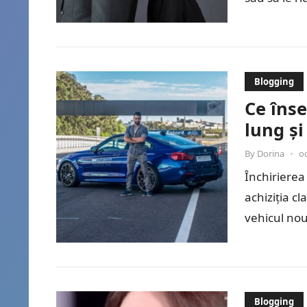
Blogging
Ce îns
lung și
By
Dorina
•
o
Închirierea
achiziția c
vehicul nou
Blogging