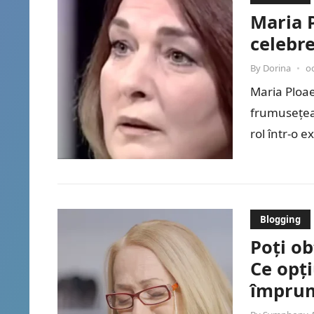
Maria P
celebre
By
Dorina
•
o
Maria Ploae
frumusețea 
rol într-o 
în…
Blogging
Poți ob
Ce opți
împru