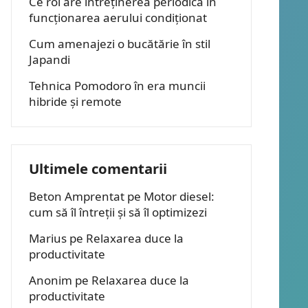
Ce rol are întreținerea periodică în
funcționarea aerului condiționat
Cum amenajezi o bucătărie în stil
Japandi
Tehnica Pomodoro în era muncii
hibride și remote
Ultimele comentarii
Beton Amprentat
pe
Motor diesel:
cum să îl întreții și să îl optimizezi
Marius
pe
Relaxarea duce la
productivitate
Anonim
pe
Relaxarea duce la
productivitate