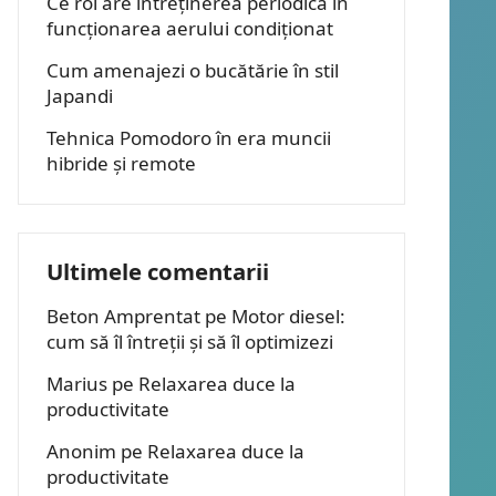
Ce rol are întreținerea periodică în
funcționarea aerului condiționat
Cum amenajezi o bucătărie în stil
Japandi
Tehnica Pomodoro în era muncii
hibride și remote
Ultimele comentarii
Beton Amprentat
pe
Motor diesel:
cum să îl întreții și să îl optimizezi
Marius
pe
Relaxarea duce la
productivitate
Anonim
pe
Relaxarea duce la
productivitate