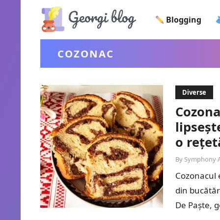
Blogging
COZONAC
Diverse
Cozona
lipseș
o rețet
By
Symphony 
Cozonacul e
din bucătăr
De Paște, g
pentru…