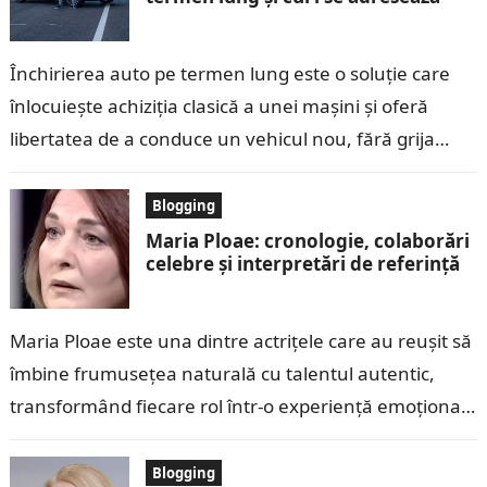
Închirierea auto pe termen lung este o soluție care
înlocuiește achiziția clasică a unei mașini și oferă
libertatea de a conduce un vehicul nou, fără grija
costurilor ascunse…
Blogging
Maria Ploae: cronologie, colaborări
celebre și interpretări de referință
Maria Ploae este una dintre actrițele care au reușit să
îmbine frumusețea naturală cu talentul autentic,
transformând fiecare rol într-o experiență emoțională
pentru public. Născută în 1951, în…
Blogging