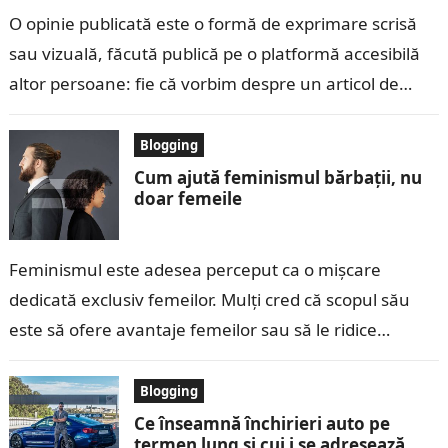
O opinie publicată este o formă de exprimare scrisă
sau vizuală, făcută publică pe o platformă accesibilă
altor persoane: fie că vorbim despre un articol de
blog, un…
Blogging
Cum ajută feminismul bărbații, nu
doar femeile
Feminismul este adesea perceput ca o mișcare
dedicată exclusiv femeilor. Mulți cred că scopul său
este să ofere avantaje femeilor sau să le ridice
deasupra bărbaților. Dar adevărul…
Blogging
Ce înseamnă închirieri auto pe
termen lung și cui i se adresează