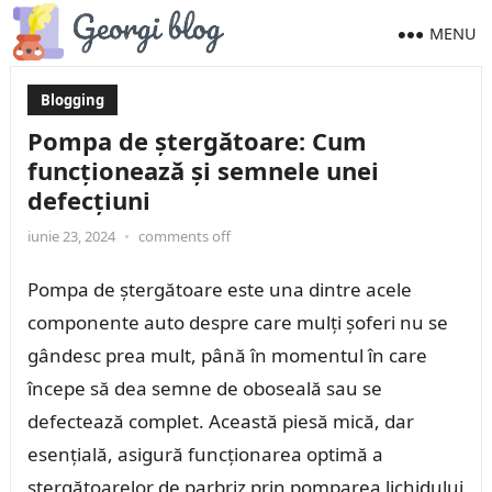
MENU
Blogging
Pompa de ștergătoare: Cum
funcționează și semnele unei
defecțiuni
iunie 23, 2024
•
comments off
Pompa de ștergătoare este una dintre acele
componente auto despre care mulți șoferi nu se
gândesc prea mult, până în momentul în care
începe să dea semne de oboseală sau se
defectează complet. Această piesă mică, dar
esențială, asigură funcționarea optimă a
ștergătoarelor de parbriz prin pomparea lichidului