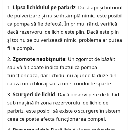
Lipsa lichidului pe parbriz
: Dacă apeși butonul
de pulverizare și nu se întâmplă nimic, este posibil
ca pompa să fie defectă. În primul rând, verifică
dacă rezervorul de lichid este plin. Dacă este plin
și tot nu se pulverizează nimic, problema ar putea
fi la pompă.
Zgomote neobișnuite
: Un zgomot de bâzâit
sau vâjâit poate indica faptul că pompa
funcționează, dar lichidul nu ajunge la duze din
cauza unui blocaj sau a unei conducte sparte.
Scurgeri de lichid
: Dacă observi pete de lichid
sub mașină în zona rezervorului de lichid de
parbriz, este posibil să existe o scurgere în sistem,
ceea ce poate afecta funcționarea pompei.
Presiune slabă
: Dacă lichidul este pulverizat,