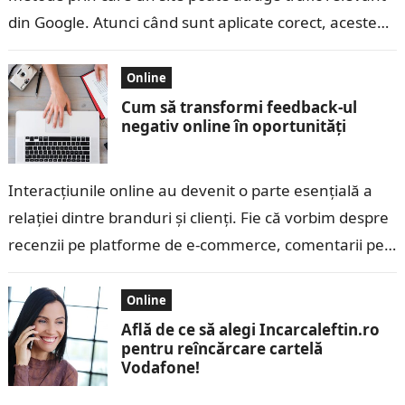
din Google. Atunci când sunt aplicate corect, acestea
ajută afacerile să…
Online
Cum să transformi feedback-ul
negativ online în oportunități
Interacțiunile online au devenit o parte esențială a
relației dintre branduri și clienți. Fie că vorbim despre
recenzii pe platforme de e-commerce, comentarii pe
rețelele sociale sau feedback…
Online
Află de ce să alegi Incarcaleftin.ro
pentru reîncărcare cartelă
Vodafone!