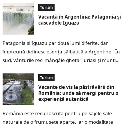
Turism
Vacanță în Argentina: Patagonia și
cascadele Iguazu
Patagonia și Iguazu par două lumi diferite, dar
împreună definesc esența sălbatică a Argentinei. În
sud, vânturile reci mângâie ghețari uriași și munți
tăioși, în timp ce în…
Turism
Vacanțe de vis la păstrăvării din
România: unde să mergi pentru o
experiență autentică
România este recunoscută pentru peisajele sale
naturale de o frumusețe aparte, iar o modalitate