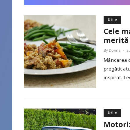
Utile
Cele ma
merită 
By
Dorina
•
a
Mâncarea de
pregătit atu
inspirat. L
oferă sufic
Utile
Motoriz