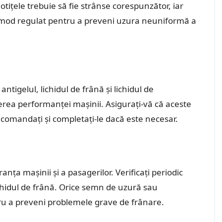
otițele trebuie să fie strânse corespunzător, iar
în mod regulat pentru a preveni uzura neuniformă a
 antigelul, lichidul de frână și lichidul de
rea performanței mașinii. Asigurați-vă că aceste
ecomandați și completați-le dacă este necesar.
anța mașinii și a pasagerilor. Verificați periodic
lichidul de frână. Orice semn de uzură sau
ru a preveni problemele grave de frânare.