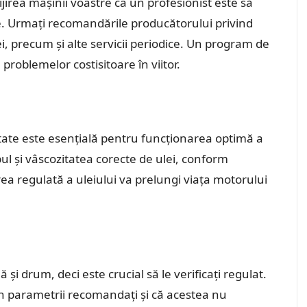
ijirea mașinii voastre ca un profesionist este să
re. Urmați recomandările producătorului privind
lei, precum și alte servicii periodice. Un program de
problemelor costisitoare în viitor.
itate este esențială pentru funcționarea optimă a
ipul și vâscozitatea corecte de ulei, conform
a regulată a uleiului va prelungi viața motorului
și drum, deci este crucial să le verificați regulat.
în parametrii recomandați și că acestea nu