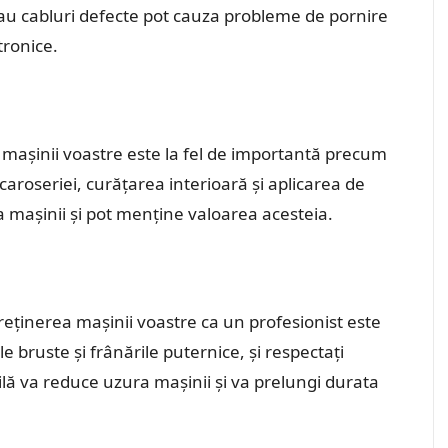
 sau cabluri defecte pot cauza probleme de pornire
tronice.
al mașinii voastre este la fel de importantă precum
caroseriei, curățarea interioară și aplicarea de
a mașinii și pot menține valoarea acesteia.
treținerea mașinii voastre ca un profesionist este
e bruste și frânările puternice, și respectați
lă va reduce uzura mașinii și va prelungi durata