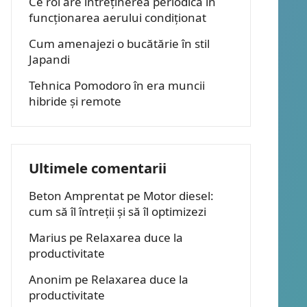
Ce rol are întreținerea periodică în
funcționarea aerului condiționat
Cum amenajezi o bucătărie în stil
Japandi
Tehnica Pomodoro în era muncii
hibride și remote
Ultimele comentarii
Beton Amprentat
pe
Motor diesel:
cum să îl întreții și să îl optimizezi
Marius
pe
Relaxarea duce la
productivitate
Anonim
pe
Relaxarea duce la
productivitate