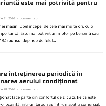
riantă este mai potrivită pentru
lie 31, 2026
•
comments off
ei mașini Opel începe, de cele mai multe ori, cu o
mportantă. Este mai potrivit un motor pe benzină sau
? Răspunsul depinde de felul…
are întreținerea periodică în
onarea aerului condiționat
lie 28, 2026
•
comments off
ionat face parte din confortul de zi cu zi, fie că este
r-o locuință, într-un birou sau într-un spațiu comercial.