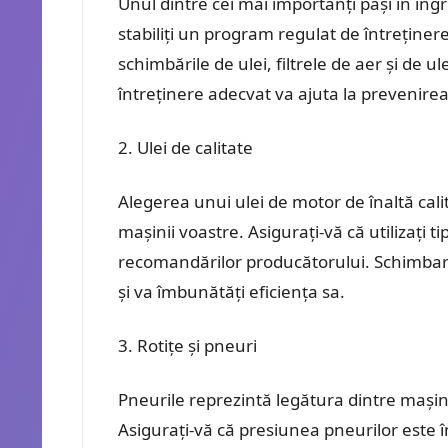
Unul dintre cei mai importanți pași în îngr
stabiliți un program regulat de întreține
schimbările de ulei, filtrele de aer și de u
întreținere adecvat va ajuta la prevenirea 
Ulei de calitate
Alegerea unui ulei de motor de înaltă cal
mașinii voastre. Asigurați-vă că utilizați t
recomandărilor producătorului. Schimbare
și va îmbunătăți eficiența sa.
Rotițe și pneuri
Pneurile reprezintă legătura dintre mașină 
Asigurați-vă că presiunea pneurilor este 