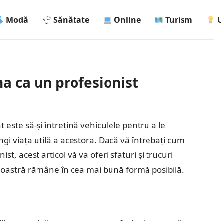
Modă
Sănătate
Online
Turism
U
na ca un profesionist
t este să-și întrețină vehiculele pentru a le
gi viața utilă a acestora. Dacă vă întrebați cum
ist, acest articol vă va oferi sfaturi și trucuri
voastră rămâne în cea mai bună formă posibilă.