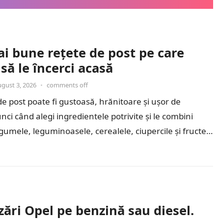
i bune rețete de post pe care
să le încerci acasă
ugust 3, 2026
•
comments off
 post poate fi gustoasă, hrănitoare și ușor de
nci când alegi ingredientele potrivite și le combini
egumele, leguminoasele, cerealele, ciupercile și fructele
iente…
ări Opel pe benzină sau diesel.