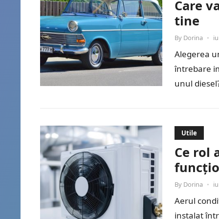
Care va
tine
By
Dorina
•
iu
Alegerea un
întrebare i
unul diesel
Utile
Ce rol 
funcți
By
Dorina
•
iu
Aerul condiț
instalat înt