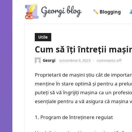
Blogging
Utile
Cum să îți întreții mași
Georgi
octombrie 9, 2023
•
comments off
Proprietarii de mașini știu cât de importan
menține în stare optimă și pentru a prelun
puteți să vă îngrijiți mașina ca un profesion
esențiale pentru a vă asigura că mașina 
Program de întreținere regulat