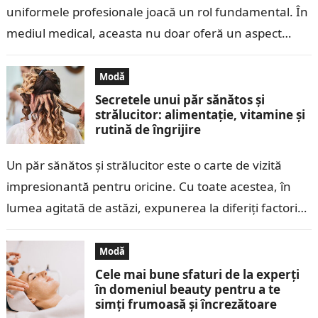
uniformele profesionale joacă un rol fundamental. În
mediul medical, aceasta nu doar oferă un aspect
curat și profesionist, dar și…
Modă
Secretele unui păr sănătos și
strălucitor: alimentație, vitamine și
rutină de îngrijire
Un păr sănătos și strălucitor este o carte de vizită
impresionantă pentru oricine. Cu toate acestea, în
lumea agitată de astăzi, expunerea la diferiți factori
de stres, poluare…
Modă
Cele mai bune sfaturi de la experți
în domeniul beauty pentru a te
simți frumoasă și încrezătoare