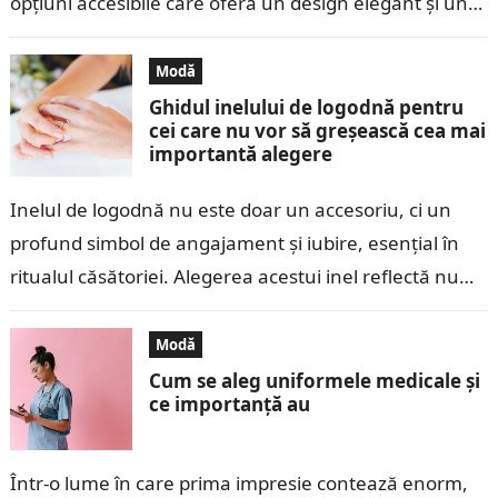
opțiuni accesibile care oferă un design elegant și un…
Modă
Ghidul inelului de logodnă pentru
cei care nu vor să greșească cea mai
importantă alegere
Inelul de logodnă nu este doar un accesoriu, ci un
profund simbol de angajament și iubire, esențial în
ritualul căsătoriei. Alegerea acestui inel reflectă nu
doar promisiunea unui…
Modă
Cum se aleg uniformele medicale și
ce importanță au
Într-o lume în care prima impresie contează enorm,