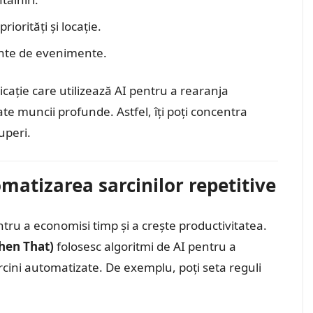
iorități și locație.
nte de evenimente.
licație care utilizează AI pentru a rearanja
cate muncii profunde. Astfel, îți poți concentra
uperi.
omatizarea sarcinilor repetitive
ru a economisi timp și a crește productivitatea.
Then That)
folosesc algoritmi de AI pentru a
rcini automatizate. De exemplu, poți seta reguli