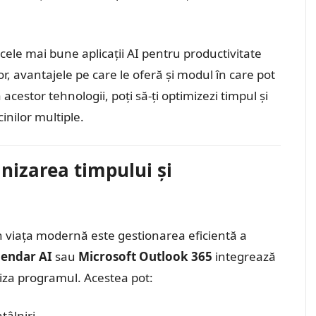
cele mai bune aplicații AI pentru productivitate
r, avantajele pe care le oferă și modul în care pot
a acestor tehnologii, poți să-ți optimizezi timpul și
inilor multiple.
anizarea timpului și
n viața modernă este gestionarea eficientă a
lendar AI
sau
Microsoft Outlook 365
integrează
niza programul. Acestea pot:
tâlniri.