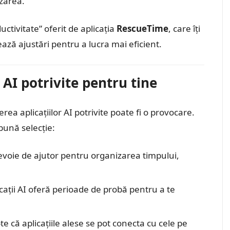
zarea.
ctivitate” oferit de aplicația
RescueTime
, care îți
ează ajustări pentru a lucra mai eficient.
e AI potrivite pentru tine
rea aplicațiilor AI potrivite poate fi o provocare.
bună selecție:
evoie de ajutor pentru organizarea timpului,
cații AI oferă perioade de probă pentru a te
e că aplicațiile alese se pot conecta cu cele pe