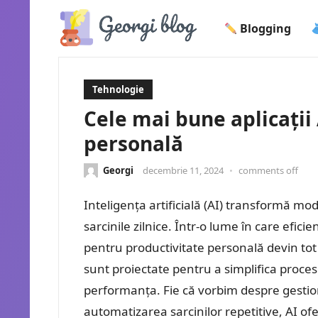
Blogging
Tehnologie
Cele mai bune aplicații
personală
Georgi
decembrie 11, 2024
•
comments off
Inteligența artificială (AI) transformă mo
sarcinile zilnice. Într-o lume în care eficie
pentru productivitate personală devin to
sunt proiectate pentru a simplifica proces
performanța. Fie că vorbim despre gestio
automatizarea sarcinilor repetitive, AI of