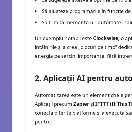
Să ajusteze programările în funcție de pr
Să trimită memento-uri automate înai
Un exemplu notabil este
Clockwise
, o ap
întâlnirile și a crea „blocuri de timp” dedi
energia pe sarcini importante, fără întrer
2. Aplicații AI pentru aut
Automatizarea este un element cheie pent
Aplicații precum
Zapier
și
IFTTT (If This 
conecta diferite platforme și a executa sa
pentru: