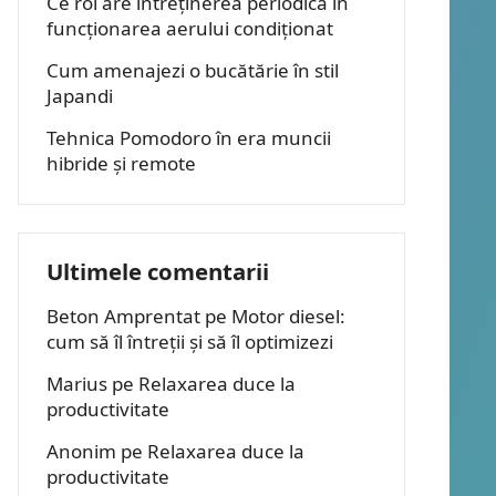
Ce rol are întreținerea periodică în
funcționarea aerului condiționat
Cum amenajezi o bucătărie în stil
Japandi
Tehnica Pomodoro în era muncii
hibride și remote
Ultimele comentarii
Beton Amprentat
pe
Motor diesel:
cum să îl întreții și să îl optimizezi
Marius
pe
Relaxarea duce la
productivitate
Anonim
pe
Relaxarea duce la
productivitate